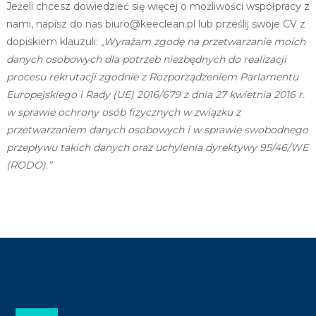
Jeżeli chcesz dowiedzieć się więcej o możliwości współpracy z
nami, napisz do nas biuro@keeclean.pl lub prześlij swoje CV z
dopiskiem klauzuli:
„Wyrażam zgodę na przetwarzanie moich
danych osobowych dla potrzeb niezbędnych do realizacji
procesu rekrutacji zgodnie z Rozporządzeniem Parlamentu
Europejskiego i Rady (UE) 2016/679 z dnia 27 kwietnia 2016 r.
w sprawie ochrony osób fizycznych w związku z
przetwarzaniem danych osobowych i w sprawie swobodnego
przepływu takich danych oraz uchylenia dyrektywy 95/46/WE
(RODO).”