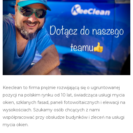
k
i
e
n
,
e
l
e
w
a
c
j
i
s
z
k
Keeclean to firma prężnie rozwijającą się o ugruntowanej
l
pozycji na polskim rynku od 10 lat, świadcząca usługi mycia
a
n
okien, szklanych fasad, paneli fotowoltaicznych i elewacji na
y
wysokościach. Szukamy osób chcących z nami
c
h
współpracować przy obsłudze budynków i zleceń na usługi
i
mycia okien.
f
a