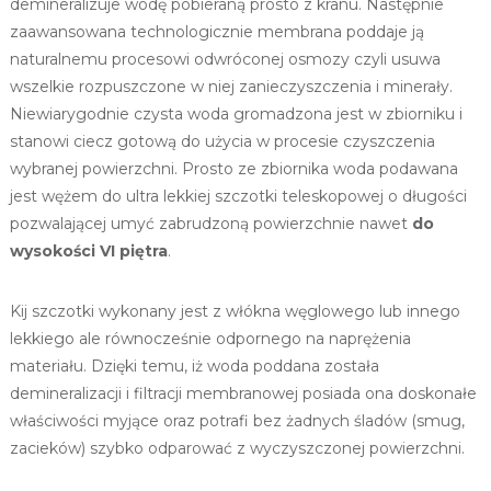
demineralizuje wodę pobieraną prosto z kranu. Następnie
k
zaawansowana technologicznie membrana poddaje ją
i
e
naturalnemu procesowi odwróconej osmozy czyli usuwa
n
wszelkie rozpuszczone w niej zanieczyszczenia i minerały.
,
Niewiarygodnie czysta woda gromadzona jest w zbiorniku i
e
l
stanowi ciecz gotową do użycia w procesie czyszczenia
e
wybranej powierzchni. Prosto ze zbiornika woda podawana
w
a
jest wężem do ultra lekkiej szczotki teleskopowej o długości
c
pozwalającej umyć zabrudzoną powierzchnie nawet
do
j
wysokości VI piętra
.
i
s
z
Kij szczotki wykonany jest z włókna węglowego lub innego
k
l
lekkiego ale równocześnie odpornego na naprężenia
a
materiału. Dzięki temu, iż woda poddana została
n
y
demineralizacji i filtracji membranowej posiada ona doskonałe
c
właściwości myjące oraz potrafi bez żadnych śladów (smug,
h
zacieków) szybko odparować z wyczyszczonej powierzchni.
i
f
a