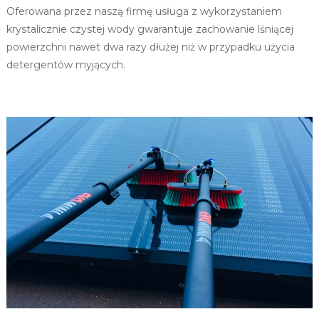
Oferowana przez naszą firmę usługa z wykorzystaniem
s
a
krystalicznie czystej wody gwarantuje zachowanie lśniącej
d
powierzchni nawet dwa razy dłużej niż w przypadku użycia
detergentów myjących.