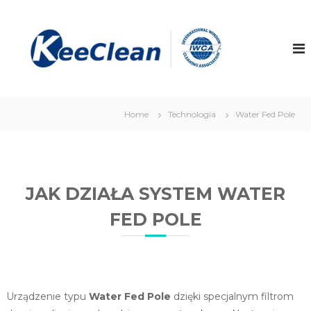
S
k
K
w
y
i
e
s
p
e
o
t
C
k
o
o
l
c
ś
e
o
c
Home
Technologia
Water Fed Pole
a
i
n
o
t
n
w
e
e
n
u
t
s
JAK DZIAŁA SYSTEM WATER
ł
u
FED POLE
g
i
m
y
c
i
a
Urządzenie typu
Water Fed Pole
dzięki specjalnym filtrom
o